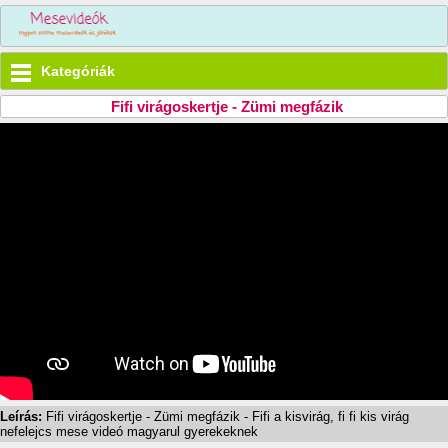
Kategóriák
Fifi virágoskertje - Zümi megfázik
Leírás:
Fifi virágoskertje - Zümi megfázik - Fifi a kisvirág, fi fi kis virág
nefelejcs mese videó magyarul gyerekeknek