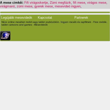
A mese cimkéi:
Fifi virágoskertje
,
Zümi megfázik
,
fifi mese
,
virágos mese
,
virágmanó
,
zümi mese
,
gyerek mese
,
mesevideó ingyen
,
Legújabb mesevideók
Kapcsolat
Partnerek
Nézz online meséket mobil vagy tablet eszközökön. Ingyen mesék és rajzfilmek - Free mobile,
tablet cartoons and games - Mesevideók