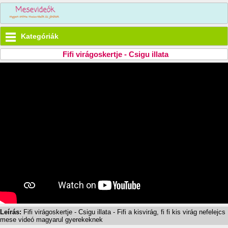
Kategóriák
Fifi virágoskertje - Csigu illata
Leírás:
Fifi virágoskertje - Csigu illata - Fifi a kisvirág, fi fi kis virág nefelejcs
mese videó magyarul gyerekeknek