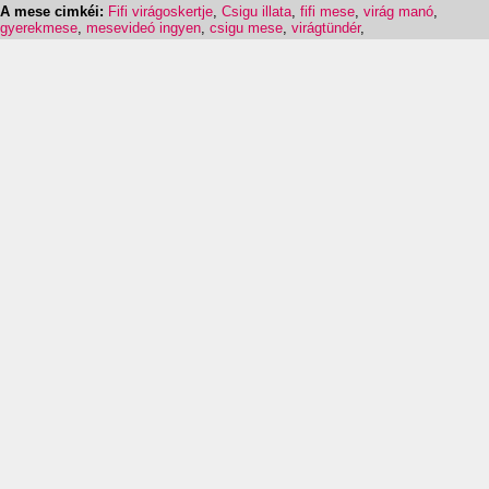
A mese cimkéi:
Fifi virágoskertje
,
Csigu illata
,
fifi mese
,
virág manó
,
gyerekmese
,
mesevideó ingyen
,
csigu mese
,
virágtündér
,